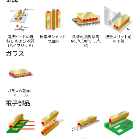
溶接ビードの焼
炭素棒シャフト
鉄板の加熱 最高
板金スリット前
鈍し および 改質
の加熱
800°C(30°C~50°C
の予熱
(ハイブリッド)
秒)
ガラス
ガラスの乾燥、
アニール
電子部品