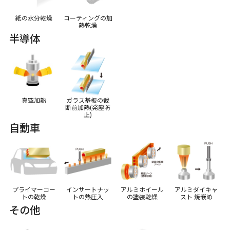
紙の水分乾燥
コーティングの加
熱乾燥
半導体
真空加熱
ガラス基板の裁
断前加熱(発塵防
止)
自動車
プライマーコー
インサートナッ
アルミホイール
アルミダイキャ
トの乾燥
トの熱圧入
の塗装乾燥
スト 焼嵌め
その他