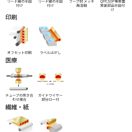
リード線の半田
リード線の半田
フープ材 メッキ
QFP,SOP等表面
付け
付け
再溶融
実装部品半田付
け
印刷
オフセット印刷
ラベルはがし
医療
チューブの突き合
ガイドワイヤー
わせ接合
部分ロー付
繊維・紙